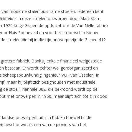
tie van moderne stalen buisframe stoelen. Iedereen kent
elijkheid zijn deze stoelen ontworpen door Mart Stam,
In 1929 krijgt Gispen de opdracht om de Van Nelle fabriek
 voor Huis Sonneveld en voor het stoomschip Nieuw
e stoelen die hij in die tijd ontwerpt zijn de Gispen 412
 grotere fabriek. Dankzij enkele financieel welgestelde
jven bestaan. Er wordt echter wel gereorganiseerd en
 de scheepsbouwkundig ingenieur W.F. van Osselen. In
ijf, maar hij blijft zich bezighouden met industriële
g de stoel Triënnale 302, die bekroond wordt op de
 stopt met ontwerpen in 1960, maar blijft zich tot zijn dood
landse ontwerpers uit zijn tijd. En hoewel hij de
hij beschouwd als een van de pioniers van het