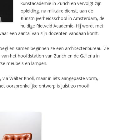
kunstacademie in Zurich en vervolgt zijn
opleiding, na militaire dienst, aan de
K LOUNGE CHAIR 657
VITRA
Kunstnijverheidsschool in Amsterdam, de
CHAIR JEAN PROUVÉ
VIVRE INTERIEUR
huidige Rietveld Academie. Hij wordt met
aar een aantal van zijn docenten vandaan komt.
KHO LIANG IE
 Hoegl en samen beginnen ze een architectenbureau. Ze
7 ARNE JACOBSEN
an het hoofdstation van Zurich en de Galleria in
R
rse meubels en lampen.
OEL
 via Walter Knoll, maar in iets aangepaste vorm,
et oorspronkelijke ontwerp is juist zo mooi!
HAIR