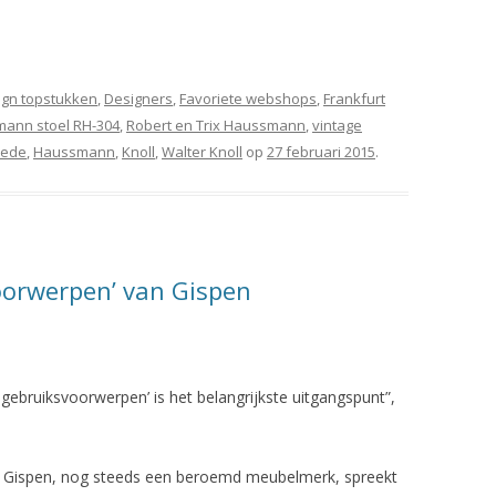
ign topstukken
,
Designers
,
Favoriete webshops
,
Frankfurt
ann stoel RH-304
,
Robert en Trix Haussmann
,
vintage
Sede
,
Haussmann
,
Knoll
,
Walter Knoll
op
27 februari 2015
.
oorwerpen’ van Gispen
 gebruiksvoorwerpen’ is het belangrijkste uitgangspunt”,
Gispen, nog steeds een beroemd meubelmerk, spreekt