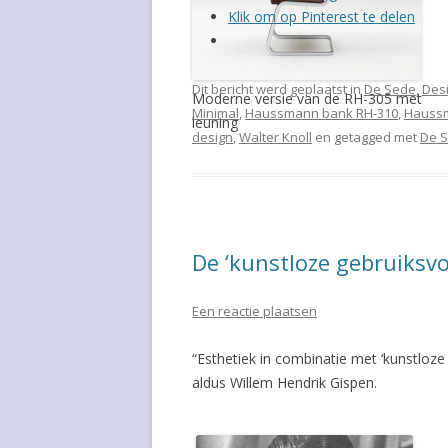
Klik om op Pinterest te delen
OLE WANSCHER
WILLIAM WATTING
Dit bericht werd geplaatst in
De Sede
,
Des
Moderne versie van de RH-305 met
Minimal
,
Haussmann bank RH-310
,
Haussm
leuning
ARMIN WIRTH
design
,
Walter Knoll
en getagged met
De 
De ‘kunstloze gebruiksv
Een reactie plaatsen
“Esthetiek in combinatie met ‘kunstloze
aldus Willem Hendrik Gispen.