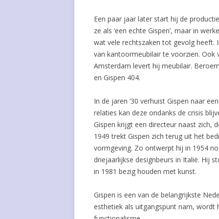
Een paar jaar later start hij de produc
ze als ‘een echte Gispen’, maar in werk
wat vele rechtszaken tot gevolg heeft. 
van kantoormeubilair te voorzien. Ook
Amsterdam levert hij meubilair. Beroemd
en Gispen 404.
In de jaren ’30 verhuist Gispen naar een
relaties kan deze ondanks de crisis bli
Gispen krijgt een directeur naast zich,
1949 trekt Gispen zich terug uit het bedr
vormgeving. Zo ontwerpt hij in 1954 no
driejaarlijkse designbeurs in Italië. Hij
in 1981 bezig houden met kunst.
Gispen is een van de belangrijkste Neder
esthetiek als uitgangspunt nam, wordt 
functionalisme.