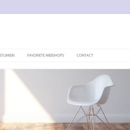
Spring naar de inhoud
PSTUKKEN
FAVORIETE WEBSHOPS
CONTACT
6
050 DESIGN
TOELEN
1STDIBS
E LAMP
17DESIGN
 CHAIR
BLOOMBERRY.EU
 BREUER
DE SEDE
NGUE B306
DESTIJDS DESIGN