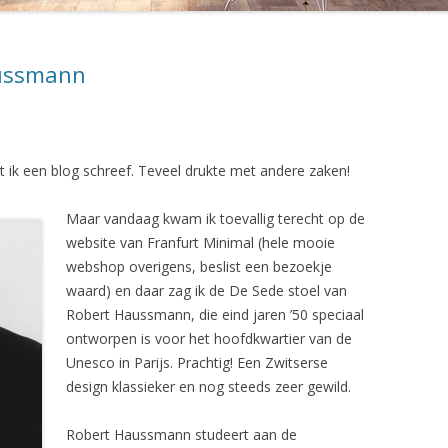
DWR DESIGN WITHIN REACH
aussmann
OEL 404
FLATLAND DESIGN
OEL 412
FRANKFURT MINIMAL
OEL TRIËNNALE 302
JANSEN VINTAGE
at ik een blog schreef. Teveel drukte met andere zaken!
 BANK RH-310
KNOLL INTERNATIONAL
Maar vandaag kwam ik toevallig terecht op de
 STOEL RH-304
LOUIS POULSEN LIGHTING
website van Franfurt Minimal (hele mooie
webshop overigens, beslist een bezoekje
P
ROOMOFART.DE
waard) en daar zag ik de De Sede stoel van
Robert Haussmann, die eind jaren ’50 speciaal
 PK22
STUDIO 1900
ontworpen is voor het hoofdkwartier van de
HAIR
VANONS
Unesco in Parijs. Prachtig! Een Zwitserse
design klassieker en nog steeds zeer gewild.
VERVLOGEN JAREN
Robert Haussmann studeert aan de
L 535 MUG
VINTAGE INTERIOR