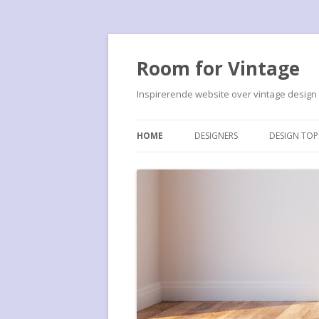
Room for Vintage
Inspirerende website over vintage design
HOME
DESIGNERS
DESIGN TO
FRANCO ALBINI
ALBINI PS1
JOHN BIRCH
ALUFLEX S
CEES BRAAKMAN
ARTICHOK
MARCEL BREUER
BARCELONA
H. BUSQUET
BUISSTOEL
LE CORBUSIER
CHAISE LO