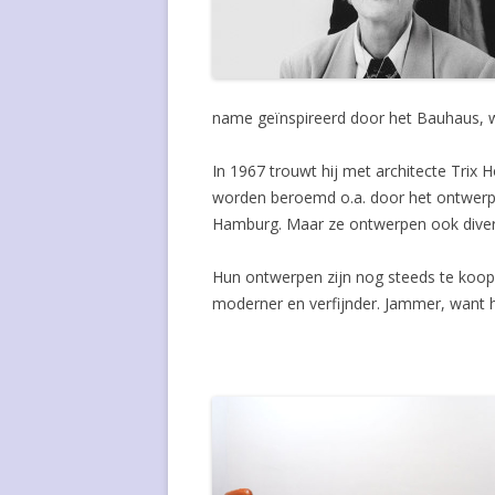
WASSILY KANDINSKY
SLING-BAC
POUL KJAERHOLM
STANDARD 
name geïnspireerd door het Bauhaus, w
PAUL KLEE
STOEL 703 
In 1967 trouwt hij met architecte Trix
INGER KLINGENBERG
STOEL 320
worden beroemd o.a. door het ontwerp v
FLORENCE KNOLL BASSETT
TULIP CHAI
Hamburg. Maar ze ontwerpen ook dive
KHO LIANG IE
VLINDERST
Hun ontwerpen zijn nog steeds te koop,
moderner en verfijnder. Jammer, want h
WILLY VAN DER MEEREN
WASSILY C
LUDWIG MIES VAN DER ROHE
LASZLO MOHOLY-NAGY
BORGE MOGENSEN
ROB PARRY