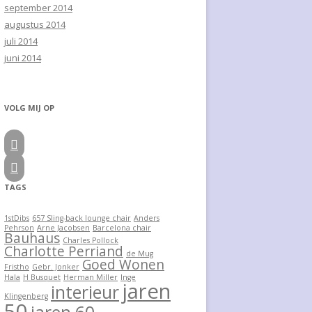
september 2014
augustus 2014
juli 2014
juni 2014
VOLG MIJ OP


TAGS
1stDibs
657 Sling-back lounge chair
Anders
Pehrson
Arne Jacobsen
Barcelona chair
Bauhaus
Charles Pollock
Charlotte Perriand
de Mug
Goed Wonen
Fristho
Gebr. Jonker
Hala
H Busquet
Herman Miller
Inge
jaren
interieur
Klingenberg
50