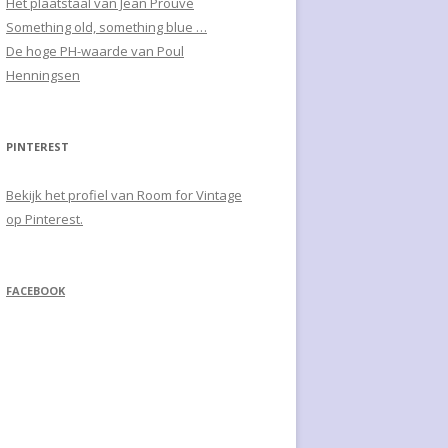
Het plaatstaal van Jean Prouvé
Something old, something blue …
De hoge PH-waarde van Poul
Henningsen
PINTEREST
Bekijk het profiel van Room for Vintage
op Pinterest.
FACEBOOK