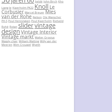
jaren 60
Jieldé
John Birch
Kho
Knoll
Le
Liang Ie
Kjaerholm PK22
Corbusier
Mies
Marcel Breuer
van der Rohe
Nelson
Ole Wanscher
PH-5
Poul Henningsen
Poul Kjaerholm
Rietveld
slider
vintage
Rohé
Rotan
design
Vintage Interior
Vintage markt
Walter Gropius
Wassily chair
William Watting
Willy van der
Meeren
Wim Crouwel
Wyeth