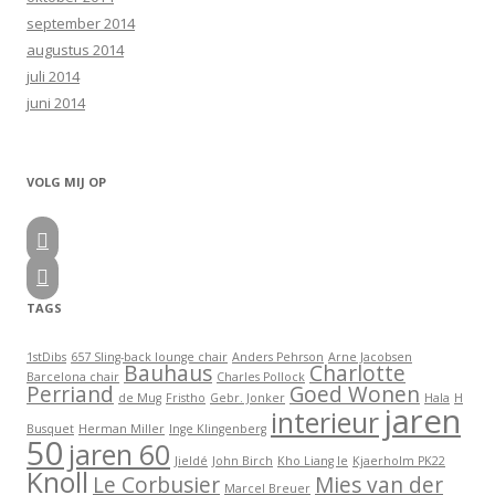
september 2014
augustus 2014
juli 2014
juni 2014
VOLG MIJ OP


TAGS
1stDibs
657 Sling-back lounge chair
Anders Pehrson
Arne Jacobsen
Bauhaus
Charlotte
Barcelona chair
Charles Pollock
Perriand
Goed Wonen
de Mug
Fristho
Gebr. Jonker
Hala
H
jaren
interieur
Busquet
Herman Miller
Inge Klingenberg
50
jaren 60
Jieldé
John Birch
Kho Liang Ie
Kjaerholm PK22
Knoll
Le Corbusier
Mies van der
Marcel Breuer