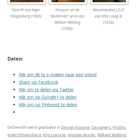
Stoel IK van Inger
Dressoir uit de
Wandmeubel J-225
Klingenberg (1960)
Modernart serie van
van Kho Liang Ie
William Watting
(1956)
(1956)
Delen:
Klik om dit te e-mailen naar een vriend
Share op Facebook
Klik om te delen via Twitter
Klik om op Google+ te delen
Klik om op Pinterest te delen
Dit bericht werd geplaatst in
Design historie
,
Designers
,
Fristho
,
Inger Klingenberg
,
Kho Liang Ie
,
vintage design
,
William Watting
,