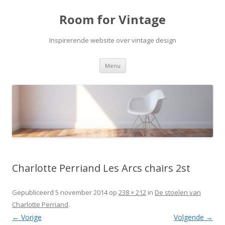
Room for Vintage
Inspirerende website over vintage design
Spring naar de inhoud
Menu
Charlotte Perriand Les Arcs chairs 2st
Gepubliceerd
5 november 2014
op
238 × 212
in
De stoelen van
Charlotte Perriand
.
← Vorige
Volgende →