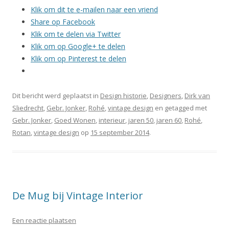
Klik om dit te e-mailen naar een vriend
Share op Facebook
Klik om te delen via Twitter
Klik om op Google+ te delen
Klik om op Pinterest te delen
Dit bericht werd geplaatst in
Design historie
,
Designers
,
Dirk van
Sliedrecht
,
Gebr. Jonker
,
Rohé
,
vintage design
en getagged met
Gebr. Jonker
,
Goed Wonen
,
interieur
,
jaren 50
,
jaren 60
,
Rohé
,
Rotan
,
vintage design
op
15 september 2014
.
De Mug bij Vintage Interior
Een reactie plaatsen