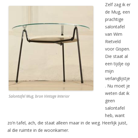
Zelf zag ik er
de Mug, een
prachtige
salontafel
van Wim
Rietveld
voor Gispen.
Die staat al
een tijdje op
mijn
verlanglijstje
. Nu moet je
weten dat ik
Salontafel Mug, bron Vintage Interior
geen
salontafel
heb, want
zo’n tafel, ach, die staat alleen maar in de weg. Heerlijk juist,
al die ruimte in de woonkamer.