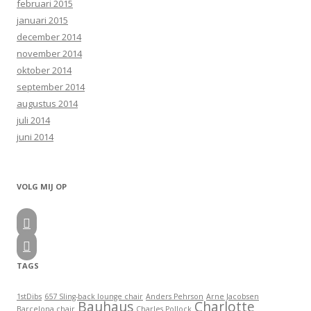
februari 2015
januari 2015
december 2014
november 2014
oktober 2014
september 2014
augustus 2014
juli 2014
juni 2014
VOLG MIJ OP


TAGS
1stDibs
657 Sling-back lounge chair
Anders Pehrson
Arne Jacobsen
Bauhaus
Charlotte
Barcelona chair
Charles Pollock