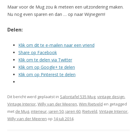
Maar voor de Mug zou ik meteen een uitzondering maken.
Nu nog even sparen en dan … op naar Wijnegem!
Delen:
Klik om dit te e-mailen naar een vriend
Share op Facebook
Klik om te delen via Twitter
Klik om op Google+ te delen
Klik om op Pinterest te delen
Dit bericht werd geplaatst in
Salontafel 535 Mug
,
vintage design
,
Vintage Interior
,
Willy van der Meeren
,
Wim Rietveld
en getagged
met
de Mug
,
interieur
,
jaren 50
,
jaren 60
,
Rietveld
,
Vintage Interior
,
Willy van der Meeren
op
14 juli 2014
.