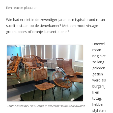
Een reactie plaatsen
Wie had er niet in de zeventiger jaren zo’n typisch rond rotan
stoeltje staan op de tienerkamer? Met een mooi vintage
groen, paars of oranje kussentje er in?
Hoewel
rotan
nog niet
zo lang
geleden
gezien
werd als
burgerlij
k en
tuttig,
hebben
Tentoonstelling Fries Design in Vlechtmuseum Noordwolde
stylisten