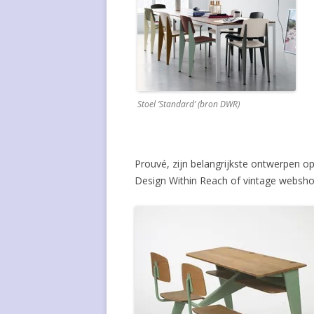
ANDERS PEHRSON
CHARLOTTE PERRIAND
CHARLES POLLOCK
Stoel ‘Standard’ (bron DWR)
JEAN PROUVÉ
GERRIT RIETVELD
Prouvé, zijn belangrijkste ontwerpen op
WIM RIETVELD
Design Within Reach of vintage websho
EERO SAARINEN
DIRK VAN SLIEDRECHT
MART STAM
ALF SVENSSON
WILHELM WAGENFELD