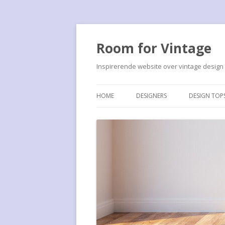
Room for Vintage
Inspirerende website over vintage design
HOME
DESIGNERS
DESIGN TOP
FRANCO ALBINI
ALBINI PS16
JOHN BIRCH
ALUFLEX S
CEES BRAAKMAN
ARTICHOKE
MARCEL BREUER
BARCELONA
H. BUSQUET
BUISSTOEL
LE CORBUSIER
CHAISE LO