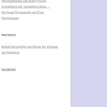
Het plaatstaal van Jean Prouvé
Something old, something blue …
De hoge PH-waarde van Poul
Henningsen
PINTEREST
Bekijk het profiel van Room for Vintage
op Pinterest.
FACEBOOK