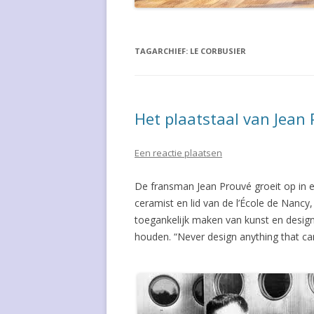
WIM CROUWEL
GISO LAMP
JEAN-LOUIS DOMECQ
GISPEN STO
TAGARCHIEF:
LE CORBUSIER
WILLEM HENDRIK GISPEN
GISPEN STO
WALTER GROPIUS
GISPEN STO
Het plaatstaal van Jean
COLETTE GUEDEN
HAUSSMANN
Een reactie plaatsen
ROBERT EN TRIX HAUSSMANN
HAUSSMANN
De fransman Jean Prouvé groeit op in ee
POUL HENNINGSEN
JIELDE LAM
ceramist en lid van de l’École de Nancy,
toegankelijk maken van kunst en design.
HVIDT & MOLGAARD
KJAERHOLM
houden. “Never design anything that ca
ARNE JACOBSEN
LES ARCS C
PIERRE JEANNERET
PH-5 LAMP
LOUIS KALFF
SALONTAFE