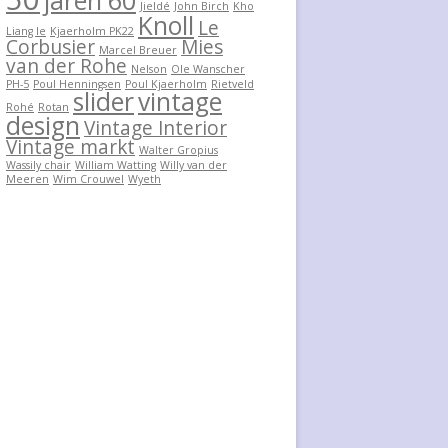
jaren 60
Jieldé
John Birch
Kho
Knoll
Le
Liang Ie
Kjaerholm PK22
Corbusier
Mies
Marcel Breuer
van der Rohe
Nelson
Ole Wanscher
PH-5
Poul Henningsen
Poul Kjaerholm
Rietveld
slider
vintage
Rohé
Rotan
design
Vintage Interior
Vintage markt
Walter Gropius
Wassily chair
William Watting
Willy van der
Meeren
Wim Crouwel
Wyeth