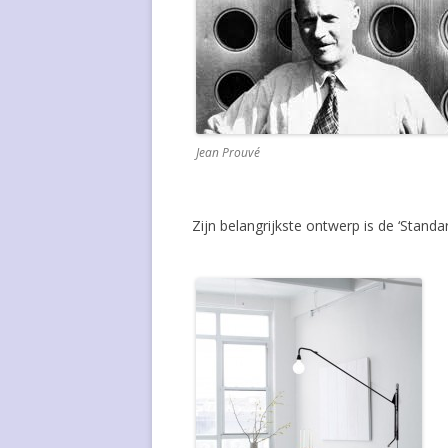
WASSILY KANDINSKY
SLING-BAC
POUL KJAERHOLM
STANDARD 
PAUL KLEE
STOEL 703 
Jean Prouvé
INGER KLINGENBERG
STOEL 3207
FLORENCE KNOLL BASSETT
TULIP CHAI
Zijn belangrijkste ontwerp is de ‘Standar
KHO LIANG IE
VLINDERST
WILLY VAN DER MEEREN
WASSILY CH
LUDWIG MIES VAN DER ROHE
LASZLO MOHOLY-NAGY
BORGE MOGENSEN
ROB PARRY