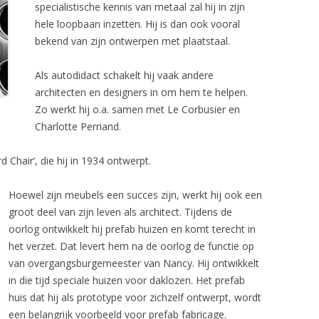
specialistische kennis van metaal zal hij in zijn
hele loopbaan inzetten. Hij is dan ook vooral
K LOUNGE CHAIR 657
VITRA
bekend van zijn ontwerpen met plaatstaal.
CHAIR JEAN PROUVÉ
VIVRE INTERIEUR
Als autodidact schakelt hij vaak andere
KHO LIANG IE
architecten en designers in om hem te helpen.
Zo werkt hij o.a. samen met Le Corbusier en
 ARNE JACOBSEN
Charlotte Perriand.
R
d Chair’, die hij in 1934 ontwerpt.
OEL
Hoewel zijn meubels een succes zijn, werkt hij ook een
AIR
groot deel van zijn leven als architect. Tijdens de
oorlog ontwikkelt hij prefab huizen en komt terecht in
het verzet. Dat levert hem na de oorlog de functie op
van overgangsburgemeester van Nancy. Hij ontwikkelt
in die tijd speciale huizen voor daklozen. Het prefab
huis dat hij als prototype voor zichzelf ontwerpt, wordt
een belangrijk voorbeeld voor prefab fabricage.