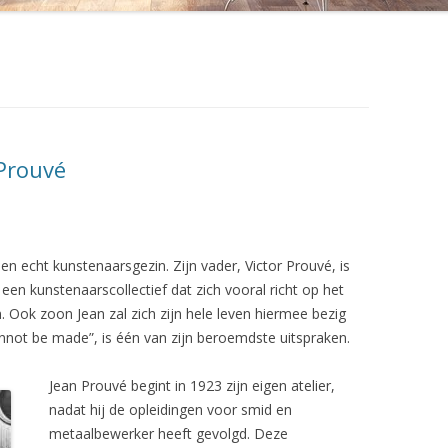
DWR DESIGN WITHIN REACH
EL 404
FLATLAND DESIGN
EL 412
FRANKFURT MINIMAL
EL TRIËNNALE 302
JANSEN VINTAGE
 Prouvé
 BANK RH-310
KNOLL INTERNATIONAL
 STOEL RH-304
LOUIS POULSEN LIGHTING
n echt kunstenaarsgezin. Zijn vader, Victor Prouvé, is
P
ROOMOFART.DE
 een kunstenaarscollectief dat zich vooral richt op het
 Ook zoon Jean zal zich zijn hele leven hiermee bezig
 PK22
STUDIO 1900
nnot be made”, is één van zijn beroemdste uitspraken.
HAIR
VANONS
Jean Prouvé begint in 1923 zijn eigen atelier,
VERVLOGEN JAREN
nadat hij de opleidingen voor smid en
metaalbewerker heeft gevolgd. Deze
L 535 MUG
VINTAGE INTERIOR