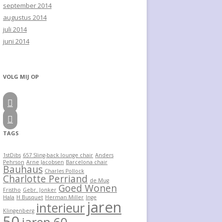
september 2014
augustus 2014
juli 2014
juni 2014
VOLG MIJ OP


TAGS
1stDibs
657 Sling-back lounge chair
Anders
Pehrson
Arne Jacobsen
Barcelona chair
Bauhaus
Charles Pollock
Charlotte Perriand
de Mug
Goed Wonen
Fristho
Gebr. Jonker
Hala
H Busquet
Herman Miller
Inge
jaren
interieur
Klingenberg
50