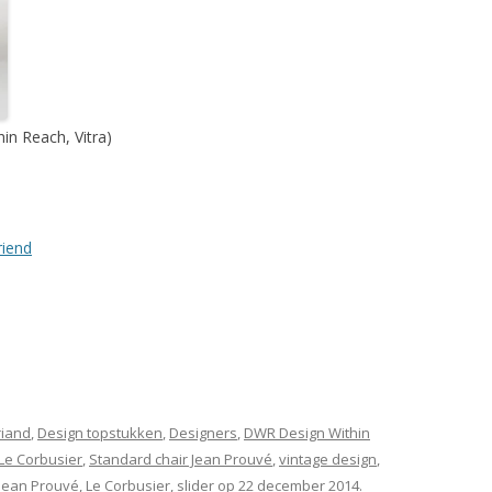
in Reach, Vitra)
riend
riand
,
Design topstukken
,
Designers
,
DWR Design Within
Le Corbusier
,
Standard chair Jean Prouvé
,
vintage design
,
Jean Prouvé
,
Le Corbusier
,
slider
op
22 december 2014
.