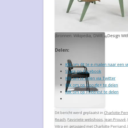
OLE WANSCHER
WILLIAM WATTING
ARMIN WIRTH
(bronnen: Wikipedia, DWR – Design With
Schoolbureau met 2 stoelen
Delen:
Klik om dit te e-mailen naar een v
Share op Facebook
Klik om te delen via Twitter
Klik om op Google+ te delen
Klik om op Pinterest te delen
Fauteuil Direction
Dit bericht werd geplaatst in
Charlotte Per
Reach
,
Favoriete webshops
,
Jean Prouvé
,
Vitra
en getagged met
Charlotte Perriand
,