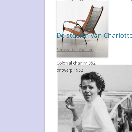
De stoelen van Charlott
Een reactie plaatsen
Colonial chair nr 352,
ontwerp 1952