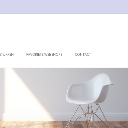
Spring naar de inhoud
STUKKEN
FAVORIETE WEBSHOPS
CONTACT
050 DESIGN
TOELEN
1STDIBS
 LAMP
17DESIGN
 CHAIR
BLOOMBERRY.EU
 BREUER
DE SEDE
NGUE B306
DESTIJDS DESIGN