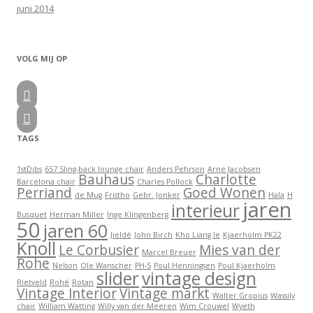
juni 2014
VOLG MIJ OP


TAGS
1stDibs
657 Sling-back lounge chair
Anders Pehrson
Arne Jacobsen
Bauhaus
Charlotte
Barcelona chair
Charles Pollock
Perriand
Goed Wonen
de Mug
Fristho
Gebr. Jonker
Hala
H
jaren
interieur
Busquet
Herman Miller
Inge Klingenberg
50
jaren 60
Jieldé
John Birch
Kho Liang Ie
Kjaerholm PK22
Knoll
Le Corbusier
Mies van der
Marcel Breuer
Rohe
Nelson
Ole Wanscher
PH-5
Poul Henningsen
Poul Kjaerholm
slider
vintage design
Rietveld
Rohé
Rotan
Vintage Interior
Vintage markt
Walter Gropius
Wassily
chair
William Watting
Willy van der Meeren
Wim Crouwel
Wyeth