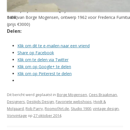
Bank Hvidt & Molgaard, ontwerp 1954.
Te koop bij RoomforArt.de (prijs €
1450)
Bank van Borge Mogensen, ontwerp 1962 voor Frederica Furniture
(prijs €3000)
Delen:
Klik om dit te e-mailen naar een vriend
Share op Facebook
Klik om te delen via Twitter
Klik om op Google+ te delen
Klik om op Pinterest te delen
Dit bericht werd geplaatst in
Borge Mogensen
,
Cees Braakman
,
Designers
,
Destijds Design
,
Favoriete webshops
,
Hvidt &
Molgaard
,
Rob Parry
,
RoomofArt.de
,
Studio 1900
,
vintage design
,
Vonvintage
op
27 oktober 2014
.