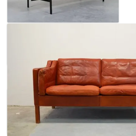
Bank Cees Braakman voor Pastoe. Te koop bij
Studio1900 (prijs € 1795)
Bank Rob Parry, ontwerp 1958, voor
Gelderland. Te koop bij Vonvintage
(prijs €2250)