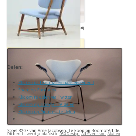
Stoel 703 van Kho Liang Ie. Te koop bij
Flatland Design. Prijs 485 euro.
TV stoel van Alf Svensson. Te koop
bij Bloomberry. Prijs op aanvraag.
Delen:
Klik om dit te e-mailen naar een vriend
Share op Facebook
Klik om te delen via Twitter
Set van 4 Vlinderstoelen van Arne
Klik om op Google+ te delen
Jacobsen. Te koop bij 050 Design. Prijs
Klik om op Pinterest te delen
595 euro.
Stoel 3207 van Arne Jacobsen. Te koop bij RoomofArt.de.
Dit bericht werd geplaatst in
050 Design
,
Alf Svensson
,
Aluflex