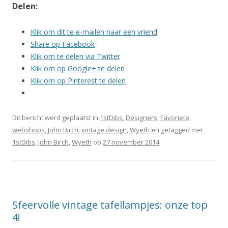
Delen:
Klik om dit te e-mailen naar een vriend
Share op Facebook
Klik om te delen via Twitter
Klik om op Google+ te delen
Klik om op Pinterest te delen
Dit bericht werd geplaatst in
1stDibs
,
Designers
,
Favoriete
webshops
,
John Birch
,
vintage design
,
Wyeth
en getagged met
1stDibs
,
John Birch
,
Wyeth
op
27 november 2014
.
Sfeervolle vintage tafellampjes: onze top
4!