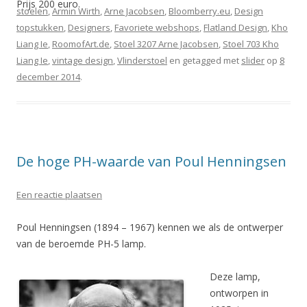
Prijs 200 euro.
stoelen
,
Armin Wirth
,
Arne Jacobsen
,
Bloomberry.eu
,
Design
topstukken
,
Designers
,
Favoriete webshops
,
Flatland Design
,
Kho
Liang Ie
,
RoomofArt.de
,
Stoel 3207 Arne Jacobsen
,
Stoel 703 Kho
Liang Ie
,
vintage design
,
Vlinderstoel
en getagged met
slider
op
8
december 2014
.
De hoge PH-waarde van Poul Henningsen
Een reactie plaatsen
Poul Henningsen (1894 – 1967) kennen we als de ontwerper
van de beroemde PH-5 lamp.
Deze lamp,
ontworpen in