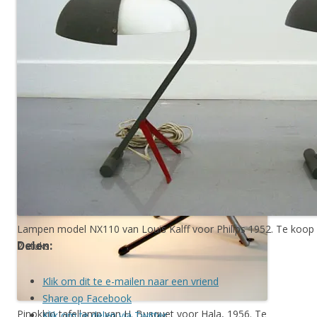
koop bij Vervlogen Jaren, prijs op
aanvraag
Lampen model NX110 van Louis Kalff voor Philips 1952. Te koop b
Delen:
2 stuks
Klik om dit te e-mailen naar een vriend
Share op Facebook
Pinokkio tafellamp van H. Busquet voor Hala, 1956. Te
Klik om te delen via Twitter