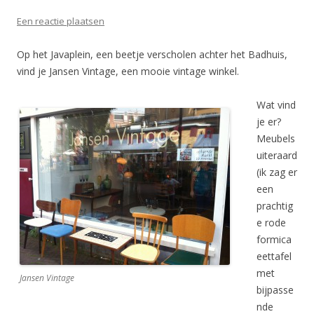
Een reactie plaatsen
Op het Javaplein, een beetje verscholen achter het Badhuis,
vind je Jansen Vintage, een mooie vintage winkel.
Wat vind
je er?
Meubels
uiteraard
(ik zag er
een
prachtig
e rode
formica
eettafel
met
Jansen Vintage
bijpasse
nde