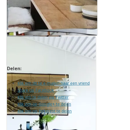
Lamp PH-5
Delen:
Lamp ‘Artichoke’
Klik om dit te e-mailen naar een vriend
Share op Facebook
Klik om te delen via Twitter
Klik om op Google+ te delen
Klik om op Pinterest te delen