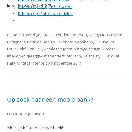
koop bij VanOnS, € 245
Klik om op Google+ te delen
Klik om op Pinterest te delen
Dit bericht werd geplaatst in
Anders Pehrson
,
Design topstukken
,
Designers
,
Destijds Design
,
Favoriete webshops
,
H. Busquet
,
Louis Kalff
,
VanOnS
,
Vervlogen Jaren
,
vintage design
,
Vintage
Interior
en getagged met
Anders Pehrson
,
Bauhaus
,
H Busquet
,
Hala
,
Vintage Interior
op
9 november 2014
.
Op zoek naar een mooie bank?
Een reactie plaatsen
Moeilijk hè, een nieuwe bank!