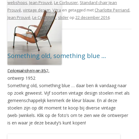
webshops
,
Jean Prouvé
,
Le Corbusier
,
Standard chair Jean
Prouvé
,
vintage design
,
Vitra
en getagged met
Charlotte Perriand
,
Jean Prouvé
,
Le Corbusier
,
slider
op
22 december 2014
.
Something old, something blue …
Colonial chair nr 352,
Een reactie plaatsen
ontwerp 1952
Something old, something blue … daar ben ik vandaag naar
op zoek geweest. Vijf soorten vintage design stoelen met als
gemeenschappelijk kenmerk de kleur blauw. En al deze
stoelen zijn op dit moment te koop bij diverse vintage
(web-)winkels. Klik op de foto’s om te zien wie de ontwerper
is en waar je deze beauty’s kunt kopen!