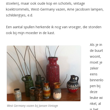
stoelen), maar ook oude kop en schotels, vintage
koektrommels, West-Germany vazen, Arne Jacobsen lampen,
schilderijtjes, e.d.
Een aantal spullen herkende ik nog van vroeger, die stonden
ook bij mijn moeder in de kast.
Als je in
de buurt
woont,
moet je
zeker
eens
binnenlo
pen bij
deze
leuke wi
nkel, al
West Germany vazen bij Jansen Vintage
is het