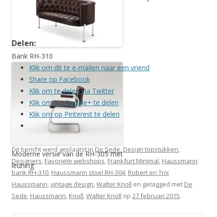
Delen:
Bank RH-310
Klik om dit te e-mailen naar een vriend
Share op Facebook
Klik om te delen via Twitter
Klik om op Google+ te delen
Klik om op Pinterest te delen
Dit bericht werd geplaatst in
De Sede
,
Design topstukken
,
Moderne versie van de RH-305 met
Designers
,
Favoriete webshops
,
Frankfurt Minimal
,
Haussmann
leuning
bank RH-310
,
Haussmann stoel RH-304
,
Robert en Trix
Haussmann
,
vintage design
,
Walter Knoll
en getagged met
De
Sede
,
Haussmann
,
Knoll
,
Walter Knoll
op
27 februari 2015
.