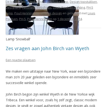
Dit bericht werd geplaatst in
Artichoke lamp
,
Design topstukken
,
Designers
,
Favoriete webshops
,
Louis Poulsen Lighting
,
PH-5
lamp
,
Poul Henningsen
,
vintage design
en getagged met
Louis
Poulsen
,
PH-5
,
Poul Henningsen
op
1 december 2014
.
Lamp ‘Snowball’
Zes vragen aan John Birch van Wyeth
Een reactie plaatsen
We maken een uitstapje naar New York, waar een bijzondere
man zo’n 20 jaar geleden een bijzondere en inmiddels zeer
succesvolle winkel opende.
John Birch begon zijn winkel Wyeth in de New Yorkse wijk
Tribeca. Een winkel voor, zoals hij zelf zegt, classic modern
design. Je vindt er zowel authentiek vintage design als ook