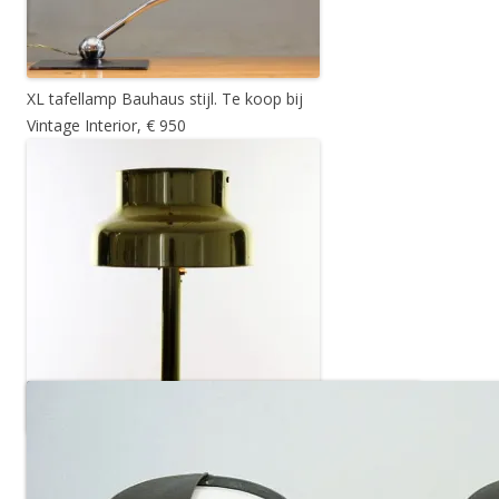
XL tafellamp Bauhaus stijl. Te koop bij
Vintage Interior, € 950
Tafellamp van Anders Pehrson uit 1968
voor Atelje Lykton Ahus Sweden. Te