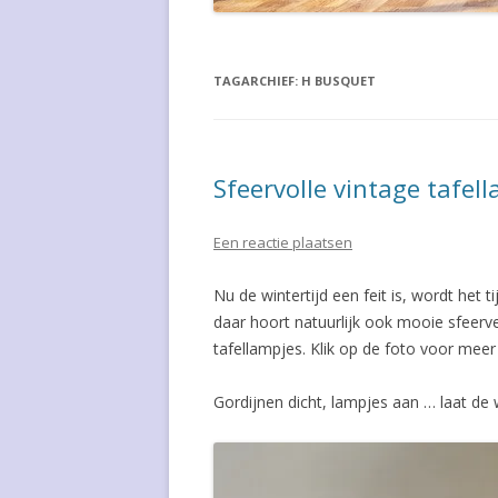
WIM CROUWEL
GISO LAMP
JEAN-LOUIS DOMECQ
GISPEN STO
TAGARCHIEF:
H BUSQUET
WILLEM HENDRIK GISPEN
GISPEN STO
WALTER GROPIUS
GISPEN STO
Sfeervolle vintage tafell
COLETTE GUEDEN
HAUSSMANN
Een reactie plaatsen
ROBERT EN TRIX HAUSSMANN
HAUSSMANN
Nu de wintertijd een feit is, wordt het t
POUL HENNINGSEN
JIELDE LAM
daar hoort natuurlijk ook mooie sfeerve
tafellampjes. Klik op de foto voor meer
HVIDT & MOLGAARD
KJAERHOLM
ARNE JACOBSEN
LES ARCS C
Gordijnen dicht, lampjes aan … laat de
PIERRE JEANNERET
PH-5 LAMP
LOUIS KALFF
SALONTAFE