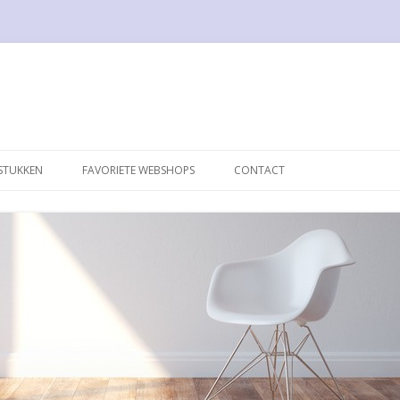
Spring naar de inhoud
STUKKEN
FAVORIETE WEBSHOPS
CONTACT
050 DESIGN
TOELEN
1STDIBS
 LAMP
17DESIGN
 CHAIR
BLOOMBERRY.EU
 BREUER
DE SEDE
NGUE B306
DESTIJDS DESIGN