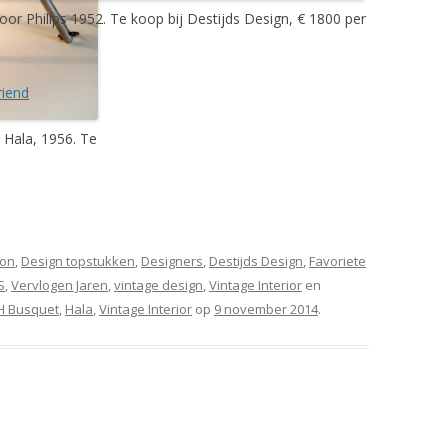
r Philips 1952. Te koop bij Destijds Design, € 1800 per
riend
 Hala, 1956. Te
son
,
Design topstukken
,
Designers
,
Destijds Design
,
Favoriete
S
,
Vervlogen Jaren
,
vintage design
,
Vintage Interior
en
H Busquet
,
Hala
,
Vintage Interior
op
9 november 2014
.