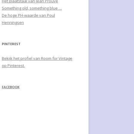
Het plaatstaal van Jean Prouvé
Something old, something blue …
De hoge PH-waarde van Poul
Henningsen
PINTEREST
Bekijk het profiel van Room for Vintage
op Pinterest.
FACEBOOK