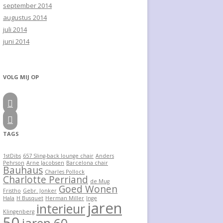
september 2014
augustus 2014
juli 2014
juni 2014
VOLG MIJ OP


TAGS
1stDibs
657 Sling-back lounge chair
Anders
Pehrson
Arne Jacobsen
Barcelona chair
Bauhaus
Charles Pollock
Charlotte Perriand
de Mug
Goed Wonen
Fristho
Gebr. Jonker
Hala
H Busquet
Herman Miller
Inge
jaren
interieur
Klingenberg
50