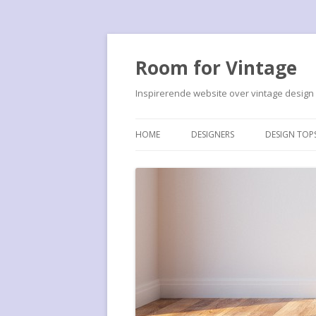
Room for Vintage
Inspirerende website over vintage design
HOME
DESIGNERS
DESIGN TOP
FRANCO ALBINI
ALBINI PS16
JOHN BIRCH
ALUFLEX S
CEES BRAAKMAN
ARTICHOKE
MARCEL BREUER
BARCELONA
H. BUSQUET
BUISSTOEL
LE CORBUSIER
CHAISE LO