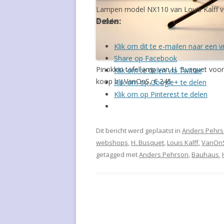
Lampen model NX110 van Louis Kalff voo
Delen:
OLE WANSCHER
2 stuks
WILLIAM WATTING
Klik om dit te e-mailen naar een v
Share op Facebook
ARMIN WIRTH
Pinokkio tafellamp van H. Busquet voor
Klik om te delen via Twitter
koop bij VanOnS, € 245
Klik om op Google+ te delen
Klik om op Pinterest te delen
Dit bericht werd geplaatst in
Anders Pehr
webshops
,
H. Busquet
,
Louis Kalff
,
VanOn
getagged met
Anders Pehrson
,
Bauhaus
,