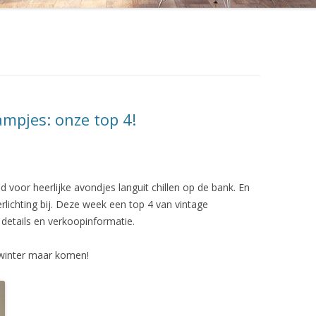
DWR DESIGN WITHIN REACH
EL 404
FLATLAND DESIGN
EL 412
FRANKFURT MINIMAL
EL TRIËNNALE 302
JANSEN VINTAGE
ampjes: onze top 4!
 BANK RH-310
KNOLL INTERNATIONAL
 STOEL RH-304
LOUIS POULSEN LIGHTING
ijd voor heerlijke avondjes languit chillen op de bank. En
P
ROOMOFART.DE
rlichting bij. Deze week een top 4 van vintage
 details en verkoopinformatie.
 PK22
STUDIO 1900
HAIR
VANONS
 winter maar komen!
VERVLOGEN JAREN
L 535 MUG
VINTAGE INTERIOR