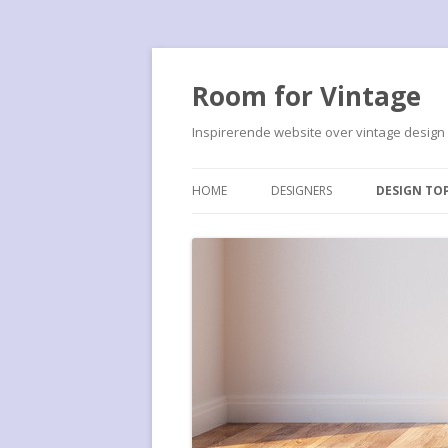
Room for Vintage
Inspirerende website over vintage design
HOME
DESIGNERS
DESIGN TO
FRANCO ALBINI
ALBINI PS16
JOHN BIRCH
ALUFLEX S
CEES BRAAKMAN
ARTICHOKE
MARCEL BREUER
BARCELONA
H. BUSQUET
BUISSTOEL
LE CORBUSIER
CHAISE LO