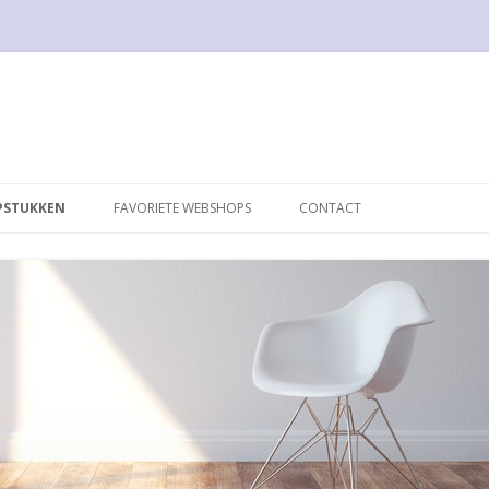
Spring naar de inhoud
PSTUKKEN
FAVORIETE WEBSHOPS
CONTACT
050 DESIGN
TOELEN
1STDIBS
 LAMP
17DESIGN
 CHAIR
BLOOMBERRY.EU
 BREUER
DE SEDE
NGUE B306
DESTIJDS DESIGN