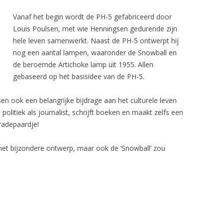
Vanaf het begin wordt de PH-5 gefabriceerd door
K LOUNGE CHAIR 657
VITRA
Louis Poulsen, met wie Henningsen gedurende zijn
CHAIR JEAN PROUVÉ
VIVRE INTERIEUR
hele leven samenwerkt. Naast de PH-5 ontwerpt hij
nog een aantal lampen, waaronder de Snowball en
KHO LIANG IE
de beroemde Artichoke lamp uit 1955. Allen
gebaseerd op het basisidee van de PH-5.
 ARNE JACOBSEN
R
sen ook een belangrijke bijdrage aan het culturele leven
politiek als journalist, schrijft boeken en maakt zelfs een
OEL
aradepaardje!
AIR
het bijzondere ontwerp, maar ook de ‘Snowball’ zou