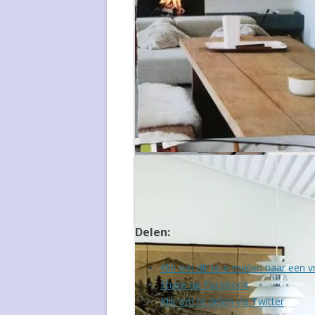
OLE WANSCHER
Staande PH lamp
WILLIAM WATTING
ARMIN WIRTH
Lamp PH-5
Delen:
Lamp ‘Artichoke’
Klik om dit te e-mailen naar een v
Share op Facebook
Klik om te delen via Twitter