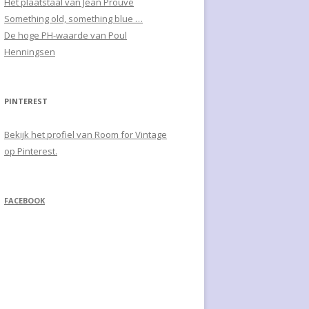
Het plaatstaal van Jean Prouvé
Something old, something blue …
De hoge PH-waarde van Poul
Henningsen
PINTEREST
Bekijk het profiel van Room for Vintage
op Pinterest.
FACEBOOK