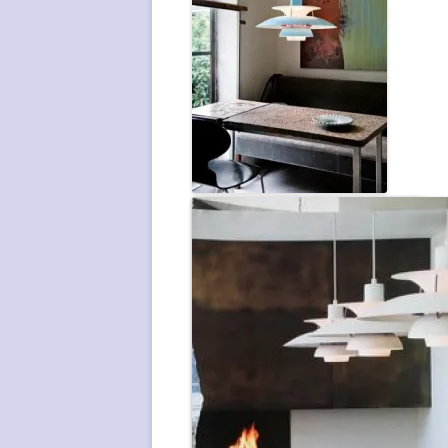
ANDERS PEHRSON
CHARLOTTE PERRIAND
CHARLES POLLOCK
JEAN PROUVÉ
GERRIT RIETVELD
Lichtblauwe PH5 lamp
WIM RIETVELD
EERO SAARINEN
DIRK VAN SLIEDRECHT
MART STAM
ALF SVENSSON
WILHELM WAGENFELD