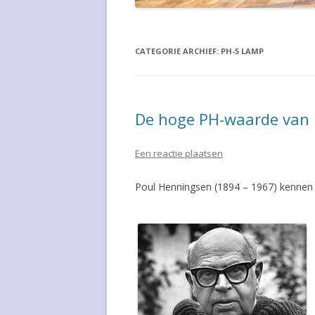
WIM CROUWEL
GISO LAMP
JEAN-LOUIS DOMECQ
GISPEN STO
CATEGORIE ARCHIEF:
PH-5 LAMP
WILLEM HENDRIK GISPEN
GISPEN STO
WALTER GROPIUS
GISPEN STO
De hoge PH-waarde van
COLETTE GUEDEN
HAUSSMANN
Een reactie plaatsen
ROBERT EN TRIX HAUSSMANN
HAUSSMANN
Poul Henningsen (1894 – 1967) kennen
POUL HENNINGSEN
JIELDE LAM
HVIDT & MOLGAARD
KJAERHOLM
ARNE JACOBSEN
LES ARCS C
PIERRE JEANNERET
PH-5 LAMP
LOUIS KALFF
SALONTAFE