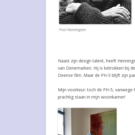
WASSILY KANDINSKY
SLING-BAC
POUL KJAERHOLM
STANDARD 
Poul Henningsen
PAUL KLEE
STOEL 703 
INGER KLINGENBERG
STOEL 3207
FLORENCE KNOLL BASSETT
TULIP CHAI
Naast zijn design talent, heeft Henning
van Denemarken. Hij is betrokken bij de 
KHO LIANG IE
VLINDERST
Deense film. Maar de PH-5 blijft zijn p
WILLY VAN DER MEEREN
WASSILY CH
Mijn voorkeur: toch de PH-5, vanwege 
prachtig staan in mijn woonkamer!
LUDWIG MIES VAN DER ROHE
LASZLO MOHOLY-NAGY
BORGE MOGENSEN
ROB PARRY