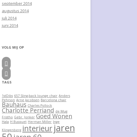
september 2014
augustus 2014
juli 2014
juni 2014
VOLG MIJ OP


TAGS
1stDibs
657 Sling-back lounge chair
Anders
Pehrson
Arne Jacobsen
Barcelona chair
Bauhaus
Charles Pollock
Charlotte Perriand
de Mug
Goed Wonen
Fristho
Gebr. Jonker
Hala
H Busquet
Herman Miller
Inge
jaren
interieur
Klingenberg
50