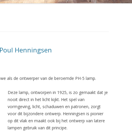
DWR DESIGN WITHIN REACH
EL 404
FLATLAND DESIGN
EL 412
FRANKFURT MINIMAL
EL TRIËNNALE 302
JANSEN VINTAGE
 Poul Henningsen
 BANK RH-310
KNOLL INTERNATIONAL
 STOEL RH-304
LOUIS POULSEN LIGHTING
 we als de ontwerper van de beroemde PH-5 lamp.
P
ROOMOFART.DE
Deze lamp, ontworpen in 1925, is zo gemaakt dat je
 PK22
STUDIO 1900
nooit direct in het licht kijkt. Het spel van
HAIR
VANONS
vormgeving, licht, schaduwen en patronen, zorgt
voor dit bijzondere ontwerp. Henningsen is pionier
VERVLOGEN JAREN
op dit vlak en maakt ook bij het ontwerp van latere
lampen gebruik van dit principe.
L 535 MUG
VINTAGE INTERIOR