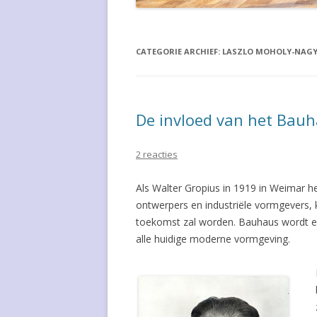
WIM CROUWEL
GISO LAM
JEAN-LOUIS DOMECQ
GISPEN ST
CATEGORIE ARCHIEF:
LASZLO MOHOLY-NAG
WILLEM HENDRIK GISPEN
GISPEN ST
WALTER GROPIUS
GISPEN ST
De invloed van het Bau
COLETTE GUEDEN
HAUSSMAN
2 reacties
ROBERT EN TRIX HAUSSMANN
HAUSSMAN
Als Walter Gropius in 1919 in Weimar he
POUL HENNINGSEN
JIELDE LA
ontwerpers en industriële vormgevers, k
toekomst zal worden. Bauhaus wordt een
HVIDT & MOLGAARD
KJAERHOL
alle huidige moderne vormgeving.
ARNE JACOBSEN
LES ARCS 
PIERRE JEANNERET
PH-5 LAM
LOUIS KALFF
SALONTAF