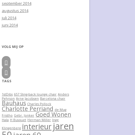
september 2014
augustus 2014
juli 2014
juni 2014
VOLG MIJ OP


TAGS
1stDibs
657 Sling-back lounge chair
Anders
Pehrson
Arne Jacobsen
Barcelona chair
Bauhaus
Charles Pollock
Charlotte Perriand
de Mug
Goed Wonen
Fristho
Gebr. Jonker
Hala
H Busquet
Herman Miller
Inge
jaren
interieur
Klingenberg
50