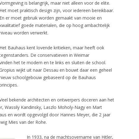
Vormgeving is belangrijk, maar niet alleen voor de elite.
Het moet praktisch design zijn, voor iedereen bereikbaar.
CK LOUNGE CHAIR 657
VITRA
En er moet gebruik worden gemaakt van mooie en
 CHAIR JEAN PROUVÉ
VIVRE INTERIEUR
kwalitatief goede materialen, die op hoog ambachtelijk
niveau worden verwerkt.
 KHO LIANG IE
Het Bauhaus kent lovende kritieken, maar heeft ook
07 ARNE JACOBSEN
tegenstanders. De conservatieven in Weimar
IR
vinden het te modern en te links en sluiten de school.
Gropius wijkt uit naar Dessau en bouwt daar een geheel
TOEL
nieuw schoolgebouw gebaseerd op de Bauhaus
principes.
CHAIR
Veel bekende architecten en ontwerpers doceren aan het
er, Wassily Kandinsky, Laszlo Moholy-Nagy en Mart
haus en wordt opgevolgd door Hannes Meyer, die 2 jaar
dwig Mies van der Rohe.
In 1933, na de machtsovername van Hitler,