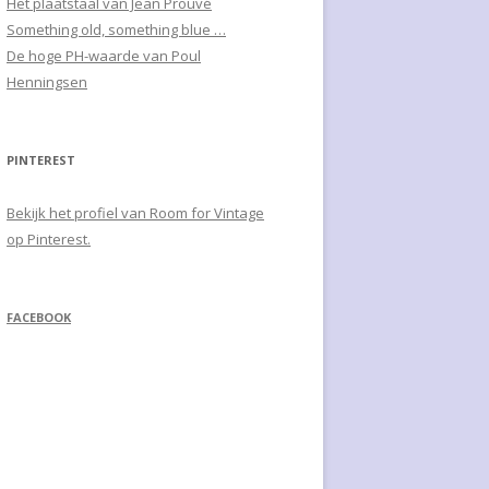
Het plaatstaal van Jean Prouvé
Something old, something blue …
De hoge PH-waarde van Poul
Henningsen
PINTEREST
Bekijk het profiel van Room for Vintage
op Pinterest.
FACEBOOK