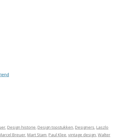
riend
uer
,
Design historie
,
Design topstukken
,
Designers
,
Laszlo
Marcel Breuer
,
Mart Stam
,
Paul Klee
,
vintage design
,
Walter