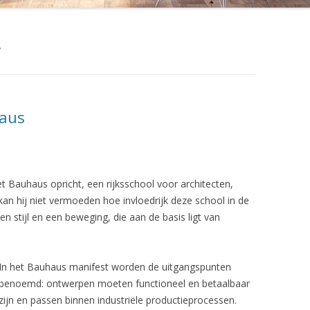
P
DWR DESIGN WITHIN REACH
OEL 404
FLATLAND DESIGN
Y
OEL 412
FRANKFURT MINIMAL
OEL TRIËNNALE 302
JANSEN VINTAGE
haus
N BANK RH-310
KNOLL INTERNATIONAL
N STOEL RH-304
LOUIS POULSEN LIGHTING
t Bauhaus opricht, een rijksschool voor architecten,
MP
ROOMOFART.DE
an hij niet vermoeden hoe invloedrijk deze school in de
 stijl en een beweging, die aan de basis ligt van
M PK22
STUDIO 1900
CHAIR
VANONS
In het Bauhaus manifest worden de uitgangspunten
P
VERVLOGEN JAREN
benoemd: ontwerpen moeten functioneel en betaalbaar
zijn en passen binnen industriële productieprocessen.
EL 535 MUG
VINTAGE INTERIOR