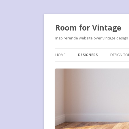
Room for Vintage
Inspirerende website over vintage design
HOME
DESIGNERS
DESIGN TO
FRANCO ALBINI
ALBINI PS
JOHN BIRCH
ALUFLEX 
CEES BRAAKMAN
ARTICHOK
MARCEL BREUER
BARCELON
H. BUSQUET
BUISSTOE
LE CORBUSIER
CHAISE L