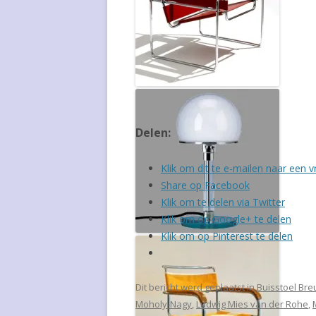
OLE WANSCHER
WILLIAM WATTING
ARMIN WIRTH
Wassily Chair Marcel Breuer,
ontwerp 1925
Delen:
Klik om dit te e-mailen naar een v
Share op Facebook
Klik om te delen via Twitter
Klik om op Google+ te delen
Klik om op Pinterest te delen
Tafellamp Wilhelm Wagenfeld,
ontwerp 1923
Dit bericht werd geplaatst in
Buisstoel Bre
Moholy-Nagy
,
Ludwig Mies van der Rohe
,