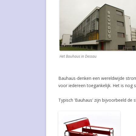
ANDERS PEHRSON
CHARLOTTE PERRIAND
CHARLES POLLOCK
JEAN PROUVÉ
Het Bauhaus in Dessau
GERRIT RIETVELD
WIM RIETVELD
Bauhaus-denken een wereldwijde strom
voor iedereen toegankelijk. Het is nog s
EERO SAARINEN
DIRK VAN SLIEDRECHT
Typisch ‘Bauhaus’ zijn bijvoorbeeld de
MART STAM
ALF SVENSSON
WILHELM WAGENFELD