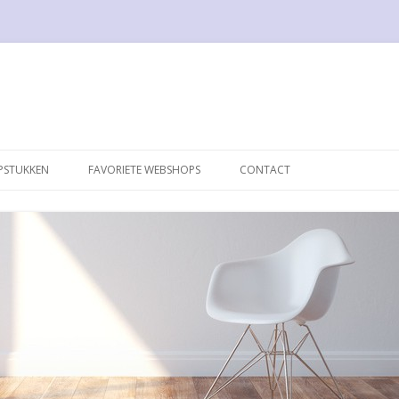
Spring naar de inhoud
PSTUKKEN
FAVORIETE WEBSHOPS
CONTACT
16
050 DESIGN
STOELEN
1STDIBS
E LAMP
17DESIGN
A CHAIR
BLOOMBERRY.EU
L BREUER
DE SEDE
ONGUE B306
DESTIJDS DESIGN