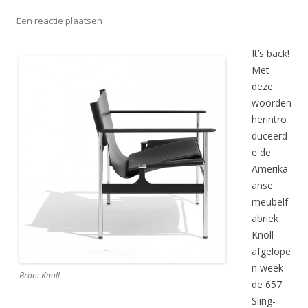
Een reactie plaatsen
It’s back!
Met
deze
woorden
herintro
duceerd
e de
Amerika
anse
meubelf
abriek
Knoll
afgelope
n week
Bron: Knoll
de 657
Sling-