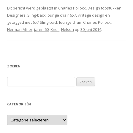
Dit bericht werd geplaatst in
Charles Pollock
,
Design topstukken
,
Designers
,
Sling-back lounge chair 657
,
vintage design
en
getagged met
657 Sling-back lounge chair
,
Charles Pollock
,
Herman Miller
,
jaren 60
,
Knoll
,
Nelson
op
30 juni 2014
.
ZOEKEN
Zoeken naar:
CATEGORIEËN