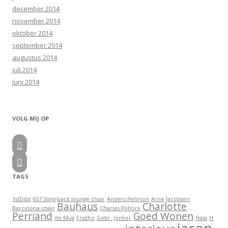
december 2014
november 2014
oktober 2014
september 2014
augustus 2014
juli 2014
juni 2014
VOLG MIJ OP


TAGS
1stDibs
657 Sling-back lounge chair
Anders Pehrson
Arne Jacobsen
Bauhaus
Charlotte
Barcelona chair
Charles Pollock
Perriand
Goed Wonen
de Mug
Fristho
Gebr. Jonker
Hala
H